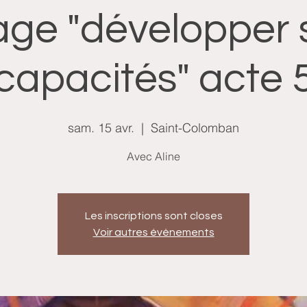
age "développer 
capacités" acte 
sam. 15 avr.
  |  
Saint-Colomban
Avec Aline
Les inscriptions sont closes
Voir autres événements