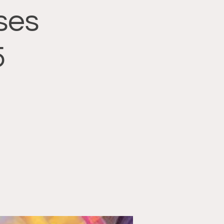
ses
5