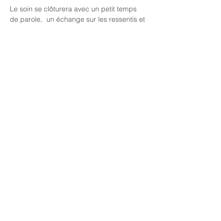
Le soin se clôturera avec un petit temps 
de parole,  un échange sur les ressentis et 
un tirage d'oracle autour d'une infusion de 
plantes. 
Chaque soin Collectif est différent, et 
s'adapte à l'énergie du moment. Il se fera 
toujours grâce à la canalisation d'énergies 
positives, de douceur, d'amour et de 
lumière 🌟
En lire plus >
Partager cet événement