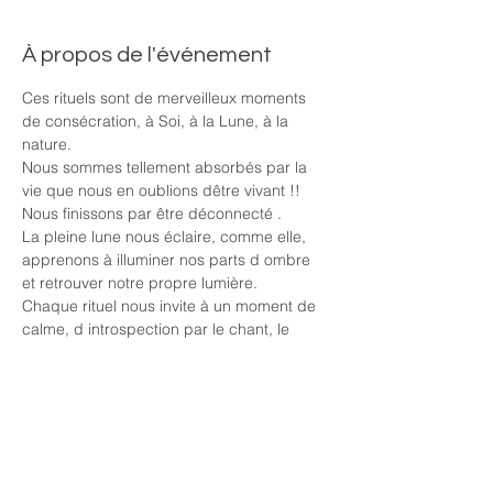
À propos de l'événement
Ces rituels sont de merveilleux moments 
de consécration, à Soi, à la Lune, à la 
nature. 
Nous sommes tellement absorbés par la 
vie que nous en oublions dêtre vivant !! 
Nous finissons par être déconnecté . 
La pleine lune nous éclaire, comme elle, 
apprenons à illuminer nos parts d ombre 
et retrouver notre propre lumière.
Chaque rituel nous invite à un moment de 
calme, d introspection par le chant, le 
mouvement, le dessin, la méditation ou 
tout autre activité soufflée par l énergie de 
la Lune. 
Le rituel vous est proposé pour 20€. Il 
comprend votre parenthèse et tout le 
necessaire pour la créer .
Réservation necessaire au : 06.70.74.98.34