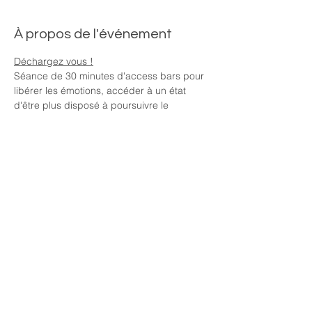
À propos de l'événement
Déchargez vous !
Séance de 30 minutes d'access bars pour 
libérer les émotions, accéder à un état 
d'être plus disposé à poursuivre le 
chemin. Une façon de déposer son sac à 
dos et de voyager plus léger. 
30€ / personne sur rendez vous au 
06.70.74.98.34
Partager cet événement