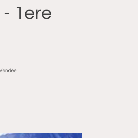
 - 1ere
 Vendée