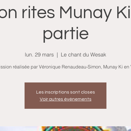
tion rites Munay Ki
partie
lun. 29 mars
  |  
Le chant du Wesak
ission réalisée par Véronique Renaudeau-Simon, Munay Ki en
Les inscriptions sont closes
Voir autres événements