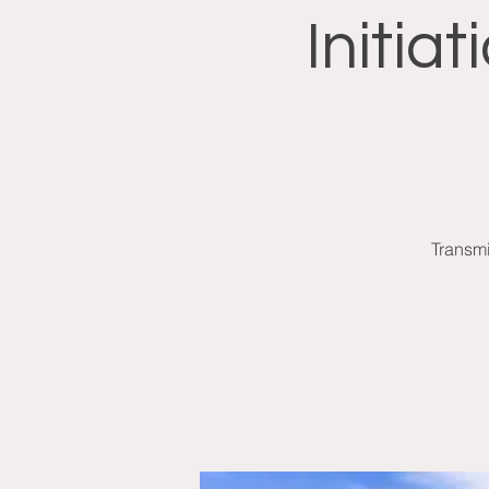
Initia
Transm