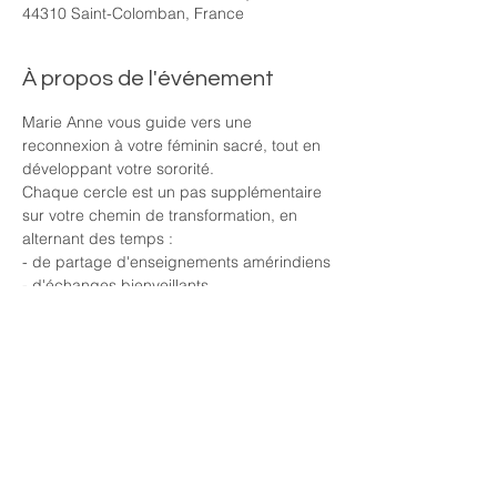
44310 Saint-Colomban, France
À propos de l'événement
Marie Anne vous guide vers une 
reconnexion à votre féminin sacré, tout en 
développant votre sororité.
Chaque cercle est un pas supplémentaire 
sur votre chemin de transformation, en 
alternant des temps : 
- de partage d'enseignements amérindiens
- d'échanges bienveillants
- de moments créatifs guidés
- de joie et de légèreté, dans une 
ambiance cocoon et propice au lacher 
prise.
En lire plus >