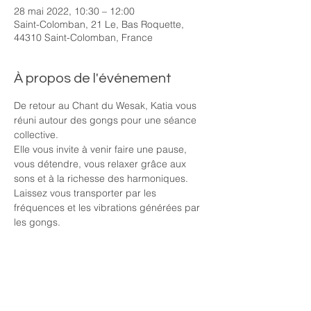
28 mai 2022, 10:30 – 12:00
Saint-Colomban, 21 Le, Bas Roquette,
44310 Saint-Colomban, France
À propos de l'événement
De retour au Chant du Wesak, Katia vous 
réuni autour des gongs pour une séance 
collective. 
Elle vous invite à venir faire une pause, 
vous détendre, vous relaxer grâce aux 
sons et à la richesse des harmoniques. 
Laissez vous transporter par les 
fréquences et les vibrations générées par 
les gongs.
Apportez votre tapis de yoga, plaid, 
oreiller pour une séance d'environ 50 
minutes. 
Arrivée demandée à 10h20 pour avoir le 
temps de s'installer. 
Tarif 18€ / personne 