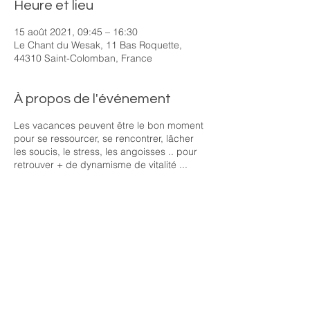
Heure et lieu
15 août 2021, 09:45 – 16:30
Le Chant du Wesak, 11 Bas Roquette,
44310 Saint-Colomban, France
À propos de l'événement
Les vacances peuvent être le bon moment
pour se ressourcer, se rencontrer, lâcher
les soucis, le stress, les angoisses .. pour
retrouver + de dynamisme de vitalité ...
Les ateliers Declic vont vous permettre de
repartir avec un regard différent sur votre
vie, professionnelle, personnelle voire
spirituelle ... ce sera aussi un moment
joyeux avec des temps de pause ..
Je vais associer mes différentes méthodes
-
- Exercices de relaxation dynamique
- Techniques de respiration issues du yoga