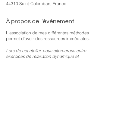
44310 Saint-Colomban, France
À propos de l'événement
L'association de mes différentes méthodes
permet d'avoir des ressources immédiates.
Lors de cet atelier, nous alternerons entre
exercices de relaxation dynamique et
techniques puissantes de respiration
issues du yoga.
Nous irons nous connecter à la détente
profonde du corps pour libérer les tensions
l'angoisse l'inquiètude ...
Un temps de silence permettra de prendre
conscience de l'importance de reposer le
mental.
Partager cet événement
La pratique de l'EFT
est un merveilleux outil
de libération émotionnelle - je vous
donnerai une clé pour soulager toute forme